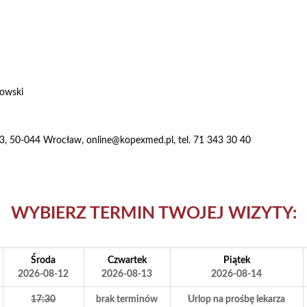
iowski
 23, 50-044 Wrocław
,
online@kopexmed.pl
, tel. 71 343 30 40
WYBIERZ TERMIN TWOJEJ WIZYTY:
Środa
Czwartek
Piątek
2026-08-12
2026-08-13
2026-08-14
17:30
brak terminów
Urlop na prośbę lekarza