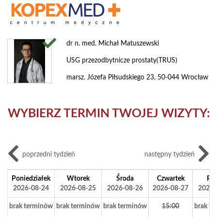
dr n. med. Michał Matuszewski
USG przezodbytnicze prostaty(TRUS)
marsz. Józefa Piłsudskiego 23, 50-044 Wrocław
WYBIERZ TERMIN TWOJEJ WIZYTY:
poprzedni tydzień
następny tydzień
Poniedziałek
Wtorek
Środa
Czwartek
Pią
2026-08-24
2026-08-25
2026-08-26
2026-08-27
2026-
brak terminów
brak terminów
brak terminów
15:00
brak t