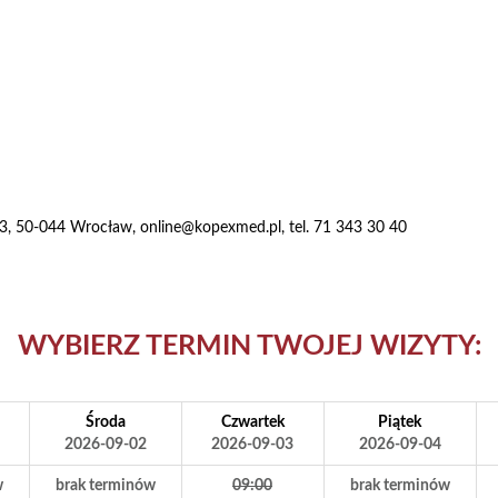
 23, 50-044 Wrocław
,
online@kopexmed.pl
, tel. 71 343 30 40
WYBIERZ TERMIN TWOJEJ WIZYTY:
Środa
Czwartek
Piątek
2026-09-02
2026-09-03
2026-09-04
w
brak terminów
09:00
brak terminów