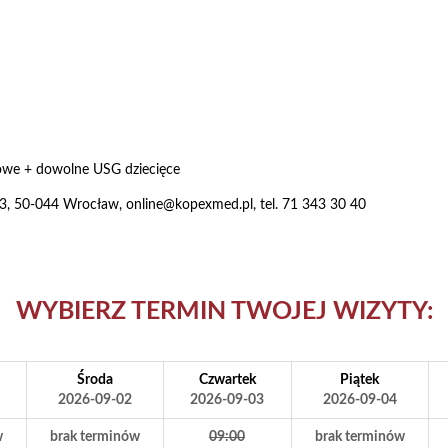
owe + dowolne USG dziecięce
 23, 50-044 Wrocław
,
online@kopexmed.pl
, tel. 71 343 30 40
WYBIERZ TERMIN TWOJEJ WIZYTY:
Środa
Czwartek
Piątek
2026-09-02
2026-09-03
2026-09-04
w
brak terminów
09:00
brak terminów