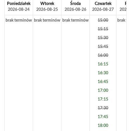
Poniedziałek
Wtorek
Środa
Czwartek
Pią
2026-08-24
2026-08-25
2026-08-26
2026-08-27
2026-
brak terminów
brak terminów
brak terminów
15:00
brak t
15:15
15:30
15:45
16:00
16:15
16:30
16:45
17:00
17:15
17:30
17:45
18:00